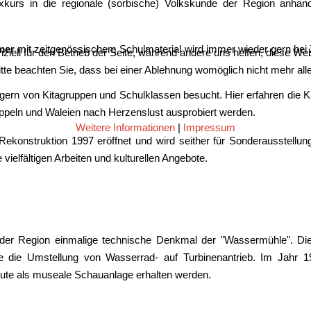
Exkurs in die regionale (sorbische) Volkskunde der Region anhan
mer
mit zeitgenössischem Schulmaterial wird immer wieder gern bei Z
ziell für den Betrieb der Seite, während andere uns helfen, diese We
te beachten Sie, dass bei einer Ablehnung womöglich nicht mehr alle 
rn von Kitagruppen und Schulklassen besucht. Hier erfahren die K
peln und Waleien nach Herzenslust ausprobiert werden.
Weitere Informationen
|
Impressum
ekonstruktion 1997 eröffnet und wird seither für Sonderausstellun
vielfältigen Arbeiten und kulturellen Angebote.
der Region einmalige technische Denkmal der "Wassermühle". Die
e die Umstellung von Wasserrad- auf Turbinenantrieb. Im Jahr 197
ute als museale Schauanlage erhalten werden.