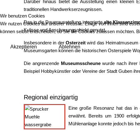
Darüber hinaus bietet die Ausstellung einen kleinen 
traditionellen Handwerkserzeugnissen.
Wir benutzen Cookies
Das in die Dauerausstellung integrierte
alte Klassenzim
Wir nutzen Cookies auf unserer Website. Einige von ihnen sind essen
Kulisse und Anschauungsobjekt genutzt.
können selbst entscheiden, ob Sie die Cookies zulassen möchten. Bit
Insbesondere in der
Osterzeit
wird das Heimatmuseum ge
Akzeptieren
Ablehnen
Museumsgarten können die historischen Osterspiele Wop
Die angrenzende
Museumsscheune
wurde nach ihrer R
Beispiel Hobbykünstler oder Vereine der Stadt Guben ihre 
Regional einzigartig
Eine große Resonanz hat das in 
erwähnt. Bereits um 1900 erfolgt
Mühlenanlage konnte jedoch bis he