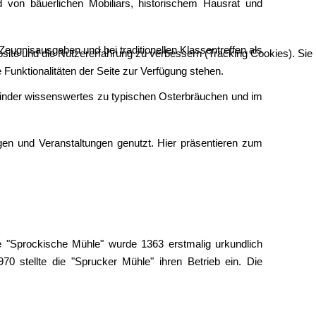
d von bäuerlichen Mobiliars, historischem Hausrat und
eugnisausgaben und bei traditionellen Klassentreffen als
bsite und die Nutzererfahrung zu verbessern (Tracking Cookies). Sie
Funktionalitäten der Seite zur Verfügung stehen.
inder wissenswertes zu typischen Osterbräuchen und im
gen und Veranstaltungen genutzt. Hier präsentieren zum
 "Sprockische Mühle" wurde 1363 erstmalig urkundlich
0 stellte die "Sprucker Mühle" ihren Betrieb ein. Die