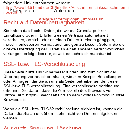
folgendem Link entnommen werden:
https://www.bfdi.bund.de/DE/Infothek/Anschriften_Links/anschriften_l
Akzeptieren
Ablehnen
node.html
.
Weitere Informationen
|
Impressum
Recht auf Datenübertragbarkeit
Sie haben das Recht, Daten, die wir auf Grundlage Ihrer
Einwilligung oder in Erfüllung eines Vertrags automatisiert
verarbeiten, an sich oder an einen Dritten in einem gängigen,
maschinenlesbaren Format aushändigen zu lassen. Sofern Sie die
direkte Übertragung der Daten an einen anderen Verantwortlichen
verlangen, erfolgt dies nur, soweit es technisch machbar ist.
SSL- bzw. TLS-Verschlüsselung
Diese Seite nutzt aus Sicherheitsgründen und zum Schutz der
Übertragung vertraulicher Inhalte, wie zum Beispiel Bestellungen
oder Anfragen, die Sie an uns als Seitenbetreiber senden, eine
SSL-bzw. TLS-Verschlüsselung. Eine verschlüsselte Verbindung
erkennen Sie daran, dass die Adresszeile des Browsers von
“http://” auf “https://” wechselt und an dem Schloss-Symbol in Ihrer
Browserzeile.
Wenn die SSL- bzw. TLS-Verschlüsselung aktiviert ist, können die
Daten, die Sie an uns übermitteln, nicht von Dritten mitgelesen
werden.
Auskunft, Sperrung, Löschung