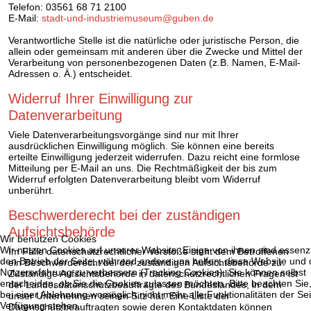
Telefon: 03561 68 71 2100
E-Mail:
stadt-und-industriemuseum@guben.de
Verantwortliche Stelle ist die natürliche oder juristische Person, die
allein oder gemeinsam mit anderen über die Zwecke und Mittel der
Verarbeitung von personenbezogenen Daten (z.B. Namen, E-Mail-
Adressen o. Ä.) entscheidet.
Widerruf Ihrer Einwilligung zur
Datenverarbeitung
Viele Datenverarbeitungsvorgänge sind nur mit Ihrer
ausdrücklichen Einwilligung möglich. Sie können eine bereits
erteilte Einwilligung jederzeit widerrufen. Dazu reicht eine formlose
Mitteilung per E-Mail an uns. Die Rechtmäßigkeit der bis zum
Widerruf erfolgten Datenverarbeitung bleibt vom Widerruf
unberührt.
Beschwerderecht bei der zuständigen
Aufsichtsbehörde
Wir benutzen Cookies
Wir nutzen Cookies auf unserer Website. Einige von ihnen sind essenzie
Im Falle datenschutzrechtlicher Verstöße steht dem Betroffenen
den Betrieb der Seite, während andere uns helfen, diese Website und 
ein Beschwerderecht bei der zuständigen Aufsichtsbehörde zu.
Nutzererfahrung zu verbessern (Tracking Cookies). Sie können selbst
Zuständige Aufsichtsbehörde in datenschutzrechtlichen Fragen ist
entscheiden, ob Sie die Cookies zulassen möchten. Bitte beachten Sie
der Landesdatenschutzbeauftragte des Bundeslandes, in dem
bei einer Ablehnung womöglich nicht mehr alle Funktionalitäten der Sei
unser Unternehmen seinen Sitz hat. Eine Liste der
Verfügung stehen.
Datenschutzbeauftragten sowie deren Kontaktdaten können